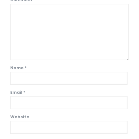
Name
*
Email
*
Website