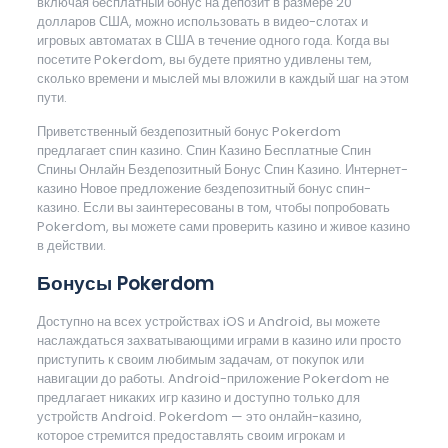
включая бесплатный бонус на депозит в размере 20
долларов США, можно использовать в видео-слотах и ​​
игровых автоматах в США в течение одного года. Когда вы
посетите Pokerdom, вы будете приятно удивлены тем,
сколько времени и мыслей мы вложили в каждый шаг на этом
пути.
Приветственный бездепозитный бонус Pokerdom
предлагает спин казино. Спин Казино Бесплатные Спин
Спины Онлайн Бездепозитный Бонус Спин Казино. Интернет-
казино Новое предложение бездепозитный бонус спин-
казино. Если вы заинтересованы в том, чтобы попробовать
Pokerdom, вы можете сами проверить казино и живое казино
в действии.
Бонусы Pokerdom
Доступно на всех устройствах iOS и Android, вы можете
наслаждаться захватывающими играми в казино или просто
приступить к своим любимым задачам, от покупок или
навигации до работы. Android-приложение Pokerdom не
предлагает никаких игр казино и доступно только для
устройств Android. Pokerdom — это онлайн-казино,
которое стремится предоставлять своим игрокам и